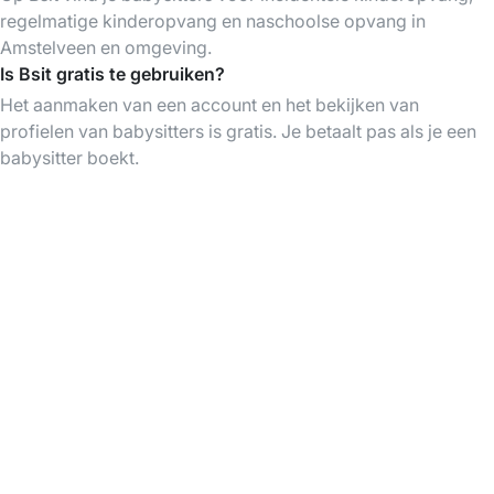
regelmatige kinderopvang en naschoolse opvang in
Amstelveen en omgeving.
Is Bsit gratis te gebruiken?
Het aanmaken van een account en het bekijken van
profielen van babysitters is gratis. Je betaalt pas als je een
babysitter boekt.
Download de Bsit App
Vind babysitters op elk moment, organiseer &
betaal je babysittings gemakkelijk via de app