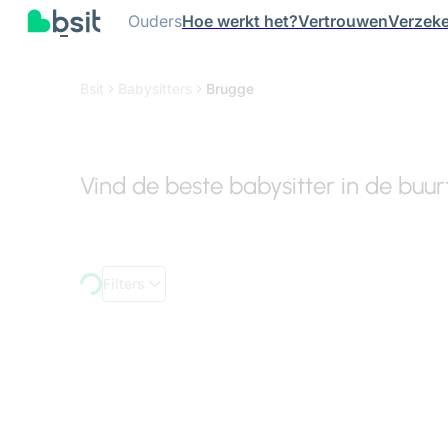
Ouders
Hoe werkt het?
Vertrouwen
Verzeke
Bsit
Babysitters
Brugge
Vind de beste babysitter in de buu
Filters