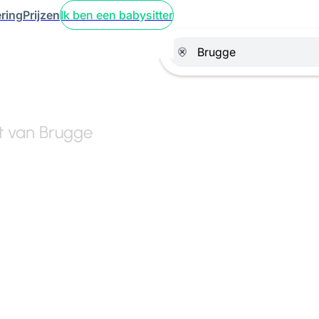
ring
Prijzen
Ik ben een babysitter
rt van Brugge