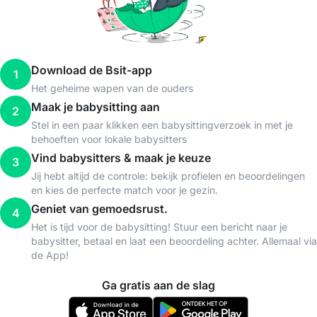
Download de Bsit-app
1
Het geheime wapen van de ouders
Maak je babysitting aan
2
Stel in een paar klikken een babysittingverzoek in met je
behoeften voor lokale babysitters
Vind babysitters & maak je keuze
3
Jij hebt altijd de controle: bekijk profielen en beoordelingen
en kies de perfecte match voor je gezin.
Geniet van gemoedsrust.
4
Het is tijd voor de babysitting! Stuur een bericht naar je
babysitter, betaal en laat een beoordeling achter. Allemaal via
de App!
Ga gratis aan de slag