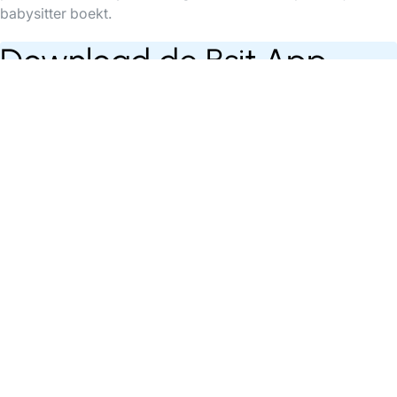
babysitter boekt.
Download de Bsit App
Vind babysitters op elk moment, organiseer &
betaal je babysittings gemakkelijk via de app