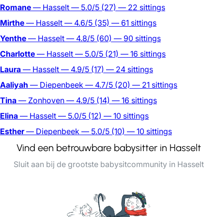
Romane
— Hasselt
— 5.0/5
(27)
— 22 sittings
Mirthe
— Hasselt
— 4.6/5
(35)
— 61 sittings
Yenthe
— Hasselt
— 4.8/5
(60)
— 90 sittings
Charlotte
— Hasselt
— 5.0/5
(21)
— 16 sittings
Laura
— Hasselt
— 4.9/5
(17)
— 24 sittings
Aaliyah
— Diepenbeek
— 4.7/5
(20)
— 21 sittings
Tina
— Zonhoven
— 4.9/5
(14)
— 16 sittings
Elina
— Hasselt
— 5.0/5
(12)
— 10 sittings
Esther
— Diepenbeek
— 5.0/5
(10)
— 10 sittings
Vind een betrouwbare babysitter in Hasselt
Sluit aan bij de grootste babysitcommunity in Hasselt