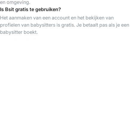
en omgeving.
Is Bsit gratis te gebruiken?
Het aanmaken van een account en het bekijken van
profielen van babysitters is gratis. Je betaalt pas als je een
babysitter boekt.
Babysitters in flanders
Babysitters in Antwerpen
Babysitters in Gent
Babysitters in Brugge
Babysitters in Leuven
Babysitters in Mechelen
Babysitters in Aalst
Babysitters in Sint-Niklaas
Babysitters in Kortrijk
Babysitters in Oostende
Download de Bsit App
Vind babysitters op elk moment, organiseer &
betaal je babysittings gemakkelijk via de app