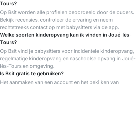
Tours?
Op Bsit worden alle profielen beoordeeld door de ouders.
Bekijk recensies, controleer de ervaring en neem
rechtstreeks contact op met babysitters via de app.
Welke soorten kinderopvang kan ik vinden in Joué-lès-
Tours?
Op Bsit vind je babysitters voor incidentele kinderopvang,
regelmatige kinderopvang en naschoolse opvang in Joué-
lès-Tours en omgeving.
Is Bsit gratis te gebruiken?
Het aanmaken van een account en het bekijken van
profielen van babysitters is gratis. Je betaalt pas als je een
babysitter boekt.
Download de Bsit App
Vind babysitters op elk moment, organiseer &
betaal je babysittings gemakkelijk via de app