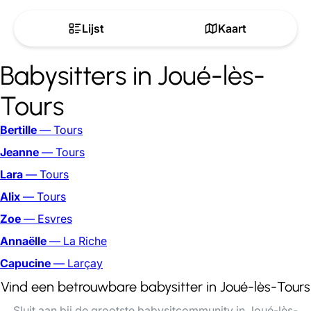
Lijst
Kaart
Babysitters in Joué-lès-
Tours
Bertille
— Tours
Jeanne
— Tours
Lara
— Tours
Alix
— Tours
Zoe
— Esvres
Annaëlle
— La Riche
Capucine
— Larçay
Vind een betrouwbare babysitter in Joué-lès-Tours
Sluit aan bij de grootste babysitcommunity in Joué-lès-