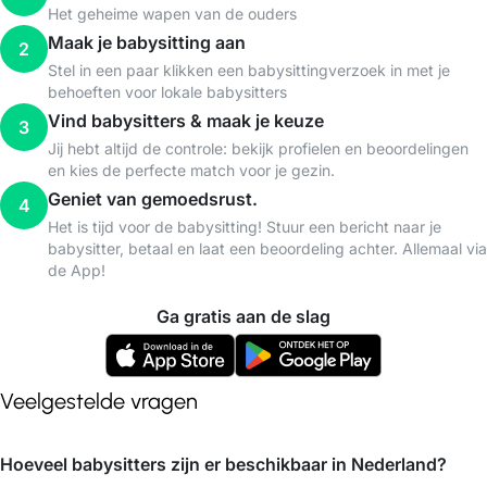
Het geheime wapen van de ouders
Maak je babysitting aan
2
Stel in een paar klikken een babysittingverzoek in met je
behoeften voor lokale babysitters
Vind babysitters & maak je keuze
3
Jij hebt altijd de controle: bekijk profielen en beoordelingen
en kies de perfecte match voor je gezin.
Geniet van gemoedsrust.
4
Het is tijd voor de babysitting! Stuur een bericht naar je
babysitter, betaal en laat een beoordeling achter. Allemaal via
de App!
Ga gratis aan de slag
Veelgestelde vragen
Hoeveel babysitters zijn er beschikbaar in Nederland?