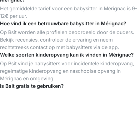
Het gemiddelde tarief voor een babysitter in Mérignac is 9-
12€ per uur.
Hoe vind ik een betrouwbare babysitter in Mérignac?
Op Bsit worden alle profielen beoordeeld door de ouders.
Bekijk recensies, controleer de ervaring en neem
rechtstreeks contact op met babysitters via de app.
Welke soorten kinderopvang kan ik vinden in Mérignac?
Op Bsit vind je babysitters voor incidentele kinderopvang,
regelmatige kinderopvang en naschoolse opvang in
Mérignac en omgeving.
Is Bsit gratis te gebruiken?
Het aanmaken van een account en het bekijken van
profielen van babysitters is gratis. Je betaalt pas als je een
babysitter boekt.
Download de Bsit App
Vind babysitters op elk moment, organiseer &