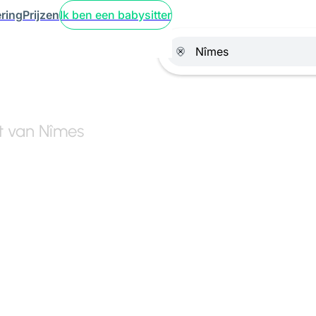
ring
Prijzen
Ik ben een babysitter
rt van Nîmes