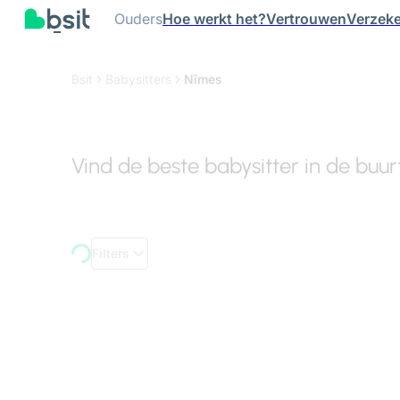
Ouders
Hoe werkt het?
Vertrouwen
Verzeke
Bsit
Babysitters
Nîmes
Vind de beste babysitter in de buu
Filters