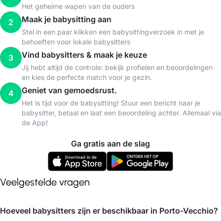
Het geheime wapen van de ouders
Maak je babysitting aan
2
Stel in een paar klikken een babysittingverzoek in met je
behoeften voor lokale babysitters
Vind babysitters & maak je keuze
3
Jij hebt altijd de controle: bekijk profielen en beoordelingen
en kies de perfecte match voor je gezin.
Geniet van gemoedsrust.
4
Het is tijd voor de babysitting! Stuur een bericht naar je
babysitter, betaal en laat een beoordeling achter. Allemaal via
de App!
Ga gratis aan de slag
Veelgestelde vragen
Hoeveel babysitters zijn er beschikbaar in Porto-Vecchio?