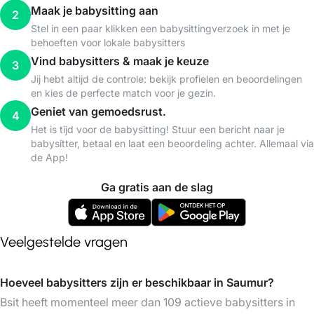
Maak je babysitting aan
2
Stel in een paar klikken een babysittingverzoek in met je
behoeften voor lokale babysitters
Vind babysitters & maak je keuze
3
Jij hebt altijd de controle: bekijk profielen en beoordelingen
en kies de perfecte match voor je gezin.
Geniet van gemoedsrust.
4
Het is tijd voor de babysitting! Stuur een bericht naar je
babysitter, betaal en laat een beoordeling achter. Allemaal via
de App!
Ga gratis aan de slag
Veelgestelde vragen
Hoeveel babysitters zijn er beschikbaar in Saumur?
Bsit heeft momenteel meer dan 109 actieve babysitters in