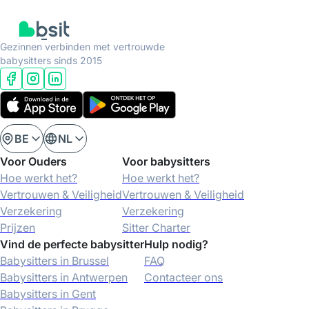
Gezinnen verbinden met vertrouwde
babysitters sinds 2015
BE
NL
Voor Ouders
Voor babysitters
Hoe werkt het?
Hoe werkt het?
Vertrouwen & Veiligheid
Vertrouwen & Veiligheid
Verzekering
Verzekering
Prijzen
Sitter Charter
Vind de perfecte babysitter
Hulp nodig?
Babysitters in Brussel
FAQ
Babysitters in Antwerpen
Contacteer ons
Babysitters in Gent