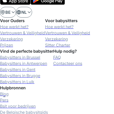
BE
NL
Voor Ouders
Voor babysitters
Hoe werkt het?
Hoe werkt het?
Vertrouwen & Veiligheid
Vertrouwen & Veiligheid
Verzekering
Verzekering
Prijzen
Sitter Charter
Vind de perfecte babysitter
Hulp nodig?
Babysitters in Brussel
FAQ
Babysitters in Antwerpen
Contacteer ons
Babysitters in Gent
Babysitters in Brugge
Babysitters in Luik
Hulpbronnen
Blog
Pers
Bsit voor bedrijven
De Belgische babysitgids