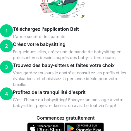
Téléchargez l'application Bsit
1
L'arme secrète des parents
Créez votre babysitting
2
En quelques clics, créez une demande de babysitting en
précisant vos besoins auprès des baby-sitters locaux.
Trouvez des baby-sitters et faites votre choix
3
Vous gardez toujours le contrôle: consultez les profils et les
évaluations, et choisissez la personne idéale pour votre
famille.
Profitez de la tranquillité d'esprit
4
C'est l'heure du babysitting! Envoyez un message à votre
baby-sitter, payez et laissez un avis. Le tout via l'app!
Commencez gratuitement