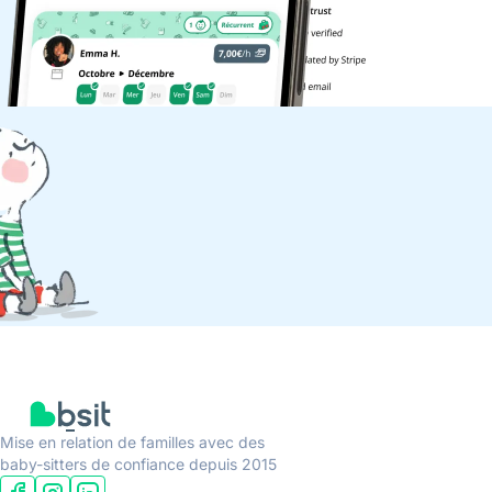
Mise en relation de familles avec des
baby-sitters de confiance depuis 2015