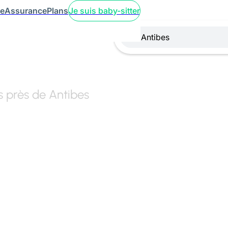
ce
Assurance
Plans
Je suis baby-sitter
rs près de Antibes