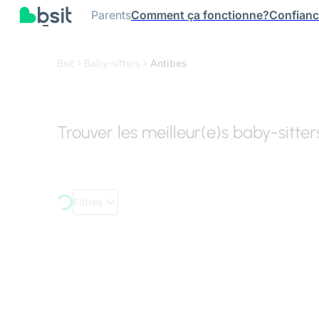
Parents
Comment ça fonctionne?
Confian
Bsit
Baby-sitters
Antibes
Trouver les meilleur(e)s baby-sitte
Filtres