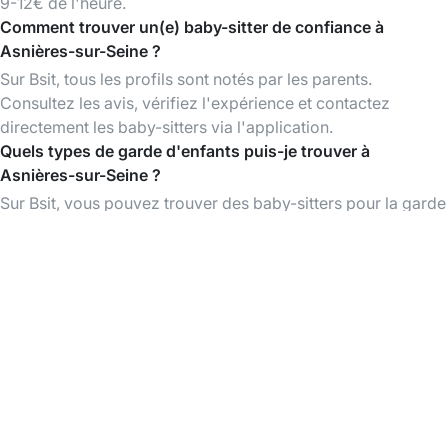
9-12€ de l'heure.
Comment trouver un(e) baby-sitter de confiance à
Asnières-sur-Seine ?
Sur Bsit, tous les profils sont notés par les parents.
Consultez les avis, vérifiez l'expérience et contactez
directement les baby-sitters via l'application.
Quels types de garde d'enfants puis-je trouver à
Asnières-sur-Seine ?
Sur Bsit, vous pouvez trouver des baby-sitters pour la garde
d'enfants occasionnelle, récurrente et périscolaire à
Asnières-sur-Seine et dans les environs.
L'utilisation de Bsit est-elle gratuite ?
La création d'un compte et la consultation des profils des
baby-sitters sont gratuites. Vous ne payez que lorsque vous
réservez un babysitting.
Télécharger l'App Bsit
Trouvez des baby-sitters à tout moment,