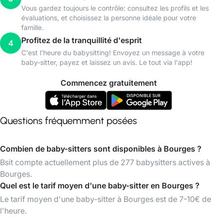
Vous gardez toujours le contrôle: consultez les profils et les
évaluations, et choisissez la personne idéale pour votre
famille.
Profitez de la tranquillité d'esprit
4
C'est l'heure du babysitting! Envoyez un message à votre
baby-sitter, payez et laissez un avis. Le tout via l'app!
Commencez gratuitement
Questions fréquemment posées
Combien de baby-sitters sont disponibles à Bourges ?
Bsit compte actuellement plus de 277 babysitters actives à
Bourges.
Quel est le tarif moyen d'une baby-sitter en Bourges ?
Le tarif moyen d'une baby-sitter à Bourges est de 7-10€ de
l'heure.