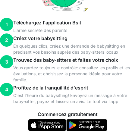
Téléchargez l'application Bsit
1
L'arme secrète des parents
Créez votre babysitting
2
En quelques clics, créez une demande de babysitting en
précisant vos besoins auprès des baby-sitters locaux.
Trouvez des baby-sitters et faites votre choix
3
Vous gardez toujours le contrôle: consultez les profils et les
évaluations, et choisissez la personne idéale pour votre
famille.
Profitez de la tranquillité d'esprit
4
C'est l'heure du babysitting! Envoyez un message à votre
baby-sitter, payez et laissez un avis. Le tout via l'app!
Commencez gratuitement