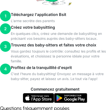
Téléchargez l'application Bsit
1
L'arme secrète des parents
Créez votre babysitting
2
En quelques clics, créez une demande de babysitting en
précisant vos besoins auprès des baby-sitters locaux.
Trouvez des baby-sitters et faites votre choix
3
Vous gardez toujours le contrôle: consultez les profils et les
évaluations, et choisissez la personne idéale pour votre
famille.
Profitez de la tranquillité d'esprit
4
C'est l'heure du babysitting! Envoyez un message à votre
baby-sitter, payez et laissez un avis. Le tout via l'app!
Commencez gratuitement
Questions fréquemment posées