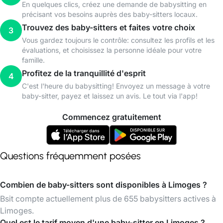
En quelques clics, créez une demande de babysitting en
précisant vos besoins auprès des baby-sitters locaux.
Trouvez des baby-sitters et faites votre choix
3
Vous gardez toujours le contrôle: consultez les profils et les
évaluations, et choisissez la personne idéale pour votre
famille.
Profitez de la tranquillité d'esprit
4
C'est l'heure du babysitting! Envoyez un message à votre
baby-sitter, payez et laissez un avis. Le tout via l'app!
Commencez gratuitement
Questions fréquemment posées
Combien de baby-sitters sont disponibles à Limoges ?
Bsit compte actuellement plus de 655 babysitters actives à
Limoges.
Quel est le tarif moyen d'une baby-sitter en Limoges ?