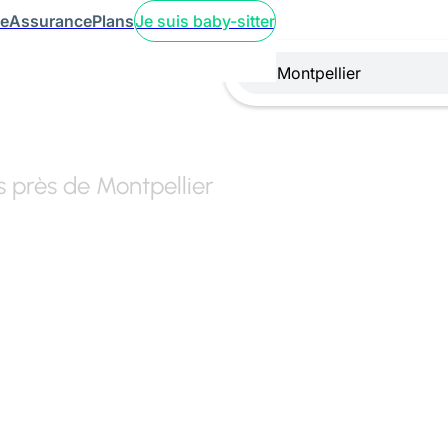
ce
Assurance
Plans
Je suis baby-sitter
s près de Montpellier