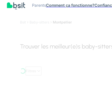
Parents
Comment ça fonctionne?
Confian
Bsit
Baby-sitters
Montpellier
Trouver les meilleur(e)s baby-sitter
Filtres