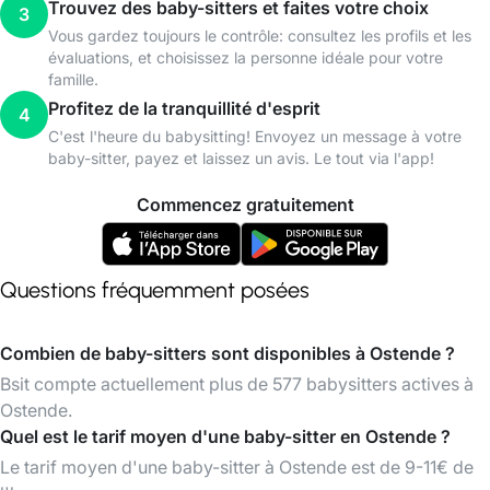
Trouvez des baby-sitters et faites votre choix
3
Vous gardez toujours le contrôle: consultez les profils et les
évaluations, et choisissez la personne idéale pour votre
famille.
Profitez de la tranquillité d'esprit
4
C'est l'heure du babysitting! Envoyez un message à votre
baby-sitter, payez et laissez un avis. Le tout via l'app!
Commencez gratuitement
Questions fréquemment posées
Combien de baby-sitters sont disponibles à Ostende ?
Bsit compte actuellement plus de 577 babysitters actives à
Ostende.
Quel est le tarif moyen d'une baby-sitter en Ostende ?
Le tarif moyen d'une baby-sitter à Ostende est de 9-11€ de