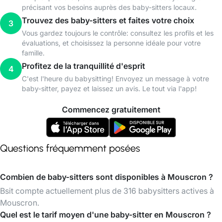
précisant vos besoins auprès des baby-sitters locaux.
Trouvez des baby-sitters et faites votre choix
3
Vous gardez toujours le contrôle: consultez les profils et les
évaluations, et choisissez la personne idéale pour votre
famille.
Profitez de la tranquillité d'esprit
4
C'est l'heure du babysitting! Envoyez un message à votre
baby-sitter, payez et laissez un avis. Le tout via l'app!
Commencez gratuitement
Questions fréquemment posées
Combien de baby-sitters sont disponibles à Mouscron ?
Bsit compte actuellement plus de 316 babysitters actives à
Mouscron.
Quel est le tarif moyen d'une baby-sitter en Mouscron ?