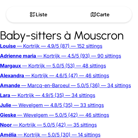
Liste
Carte
Baby-sitters à Mouscron
Louise
— Kortrijk
— 4.9/5
(87)
— 152 sittings
Adrienne maria
— Kortrijk
— 4.5/5
(93)
— 90 sittings
Margaux
— Kortrijk
— 5.0/5
(53)
— 48 sittings
Alexandra
— Kortrijk
— 4.6/5
(47)
— 46 sittings
Amande
— Marcq-en-Baroeul
— 5.0/5
(36)
— 34 sittings
Lara
— Kortrijk
— 4.9/5
(35)
— 34 sittings
Julie
— Wevelgem
— 4.8/5
(35)
— 33 sittings
Gieske
— Wevelgem
— 5.0/5
(42)
— 46 sittings
Noor
— Kortrijk
— 5.0/5
(42)
— 35 sittings
Amélia
— Kortrijk
— 5.0/5
(30)
— 14 sittings