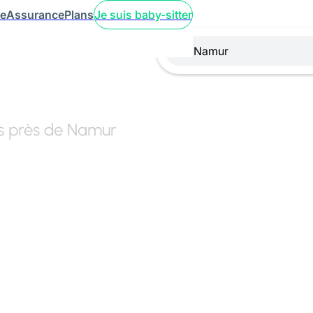
ce
Assurance
Plans
Je suis baby-sitter
rs près de Namur