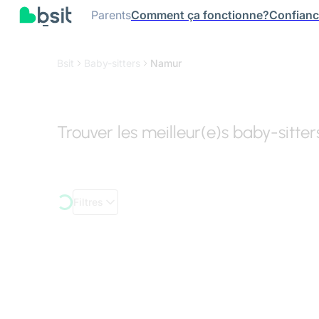
Parents
Comment ça fonctionne?
Confian
Bsit
Baby-sitters
Namur
Trouver les meilleur(e)s baby-sitte
Filtres