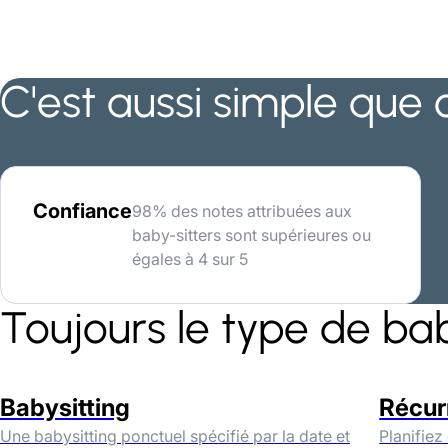
C'est aussi simple que 
Confiance
98% des notes attribuées aux
baby-sitters sont supérieures ou
égales à 4 sur 5
Toujours le type de ba
Babysitting
Récur
Une babysitting ponctuel spécifié par la date et
Planifiez