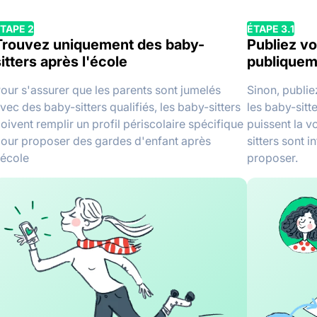
TAPE 2
ÉTAPE 3.1
Trouvez uniquement des baby-
Publiez vo
itters après l'école
publiquem
our s'assurer que les parents sont jumelés
Sinon, publie
vec des baby-sitters qualifiés, les baby-sitters
les baby-sitt
oivent remplir un profil périscolaire spécifique
puissent la v
our proposer des gardes d'enfant après
sitters sont i
'école
proposer.